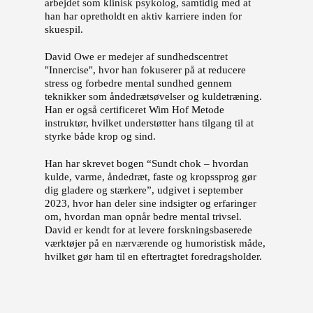
arbejdet som klinisk psykolog, samtidig med at
han har opretholdt en aktiv karriere inden for
skuespil.
David Owe er medejer af sundhedscentret
"Innercise", hvor han fokuserer på at reducere
stress og forbedre mental sundhed gennem
teknikker som åndedrætsøvelser og kuldetræning.
Han er også certificeret Wim Hof Metode
instruktør, hvilket understøtter hans tilgang til at
styrke både krop og sind.
Han har skrevet bogen “Sundt chok – hvordan
kulde, varme, åndedræt, faste og kropssprog gør
dig gladere og stærkere”, udgivet i september
2023, hvor han deler sine indsigter og erfaringer
om, hvordan man opnår bedre mental trivsel.
David er kendt for at levere forskningsbaserede
værktøjer på en nærværende og humoristisk måde,
hvilket gør ham til en eftertragtet foredragsholder.