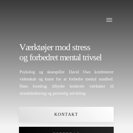
FOREDRAG
SKUESPILLER
Værktøjer
mod stress
INNERCISE
BOG
og forbedret
mental trivsel
KONTAKT
Psykolog og skuespiller David Owe kombinerer
videnskab og kunst for at forbedre mental sundhed.
Hans foredrag tilbyder konkrete værktøjer til
stresshåndtering og personlig udvikling.
KONTAKT